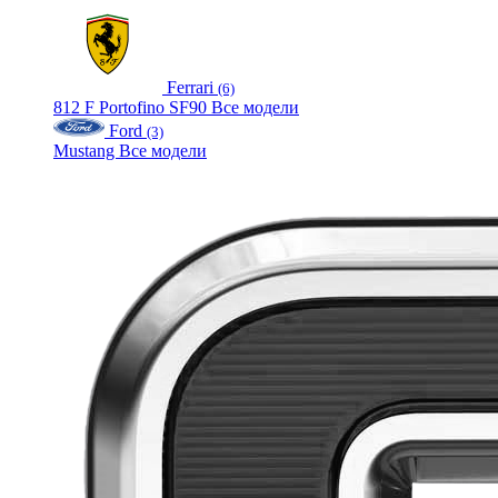
Ferrari
(6)
812
F
Portofino
SF90
Все модели
Ford
(3)
Mustang
Все модели