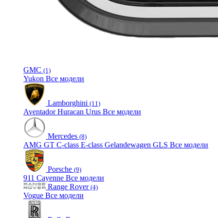
GMC
(1)
Yukon
Все модели
Lamborghini
(11)
Aventador
Huracan
Urus
Все модели
Mercedes
(8)
AMG GT
C-class
E-class
Gelandewagen
GLS
Все модели
Porsche
(9)
911
Cayenne
Все модели
Range Rover
(4)
Vogue
Все модели