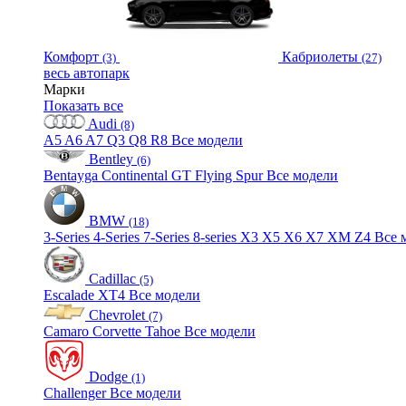
Комфорт
Кабриолеты
(3)
(27)
весь автопарк
Марки
Показать все
Audi
(8)
A5
A6
A7
Q3
Q8
R8
Все модели
Bentley
(6)
Bentayga
Continental GT
Flying Spur
Все модели
BMW
(18)
3-Series
4-Series
7-Series
8-series
X3
X5
X6
X7
XM
Z4
Все 
Cadillac
(5)
Escalade
XT4
Все модели
Chevrolet
(7)
Camaro
Corvette
Tahoe
Все модели
Dodge
(1)
Challenger
Все модели