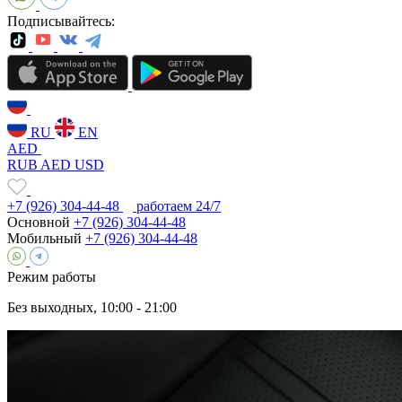
Подписывайтесь:
RU
EN
AED
RUB
AED
USD
+7 (926) 304-44-48
работаем 24/7
Основной
+7 (926) 304-44-48
Мобильный
+7 (926) 304-44-48
Режим работы
Без выходных, 10:00 - 21:00