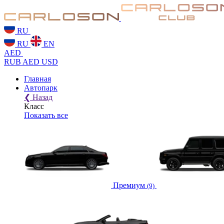
RU
RU
EN
AED
RUB
AED
USD
Главная
Автопарк
❮
Назад
Класс
Показать все
Премиум
(9)