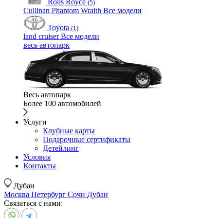
Rolls Royce
(5)
Cullinan
Phantom
Wraith
Все модели
Toyota
(1)
land cruiser
Все модели
весь автопарк
Весь автопарк
Более 100 автомобилей
Услуги
Клубные карты
Подарочные сертификаты
Детейлинг
Условия
Контакты
Дубаи
Москва
Петербург
Сочи
Дубаи
Связаться с нами: