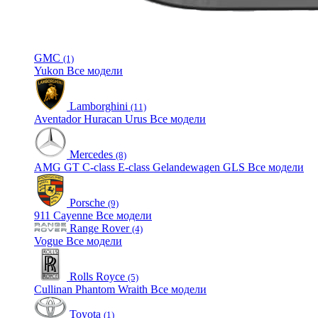
GMC
(1)
Yukon
Все модели
Lamborghini
(11)
Aventador
Huracan
Urus
Все модели
Mercedes
(8)
AMG GT
C-class
E-class
Gelandewagen
GLS
Все модели
Porsche
(9)
911
Cayenne
Все модели
Range Rover
(4)
Vogue
Все модели
Rolls Royce
(5)
Cullinan
Phantom
Wraith
Все модели
Toyota
(1)