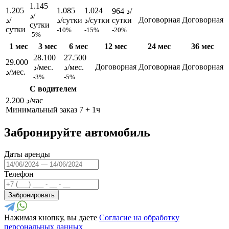
1.145
1.205
1.085
1.024
964 د/
د/
Договорная
Договорная
د/
د/сутки
د/сутки
сутки
сутки
сутки
-10%
-15%
-20%
-5%
1 мес
3 мес
6 мес
12 мес
24 мес
36 мес
28.100
27.500
29.000
Договорная
Договорная
Договорная
د/мес.
د/мес.
د/мес.
-3%
-5%
С водителем
2.200 د/час
Минимальный заказ 7 + 1ч
Забронируйте автомобиль
Даты аренды
Телефон
Забронировать
Нажимая кнопку, вы даете
Согласие на обработку
персональных данных