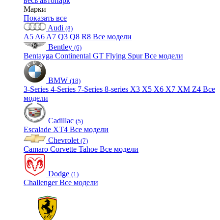
весь автопарк
Марки
Показать все
Audi
(8)
A5
A6
A7
Q3
Q8
R8
Все модели
Bentley
(6)
Bentayga
Continental GT
Flying Spur
Все модели
BMW
(18)
3-Series
4-Series
7-Series
8-series
X3
X5
X6
X7
XM
Z4
Все
модели
Cadillac
(5)
Escalade
XT4
Все модели
Chevrolet
(7)
Camaro
Corvette
Tahoe
Все модели
Dodge
(1)
Challenger
Все модели