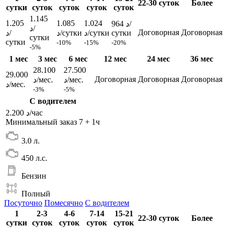
22-30 суток
Более
сутки
суток
суток
суток
суток
1.145
1.205
1.085
1.024
964 د/
د/
Договорная
Договорная
د/
د/сутки
د/сутки
сутки
сутки
сутки
-10%
-15%
-20%
-5%
1 мес
3 мес
6 мес
12 мес
24 мес
36 мес
28.100
27.500
29.000
Договорная
Договорная
Договорная
د/мес.
د/мес.
د/мес.
-3%
-5%
С водителем
2.200 د/час
Минимальный заказ 7 + 1ч
3.0 л.
450 л.с.
Бензин
Полный
Посуточно
Помесячно
С водителем
1
2-3
4-6
7-14
15-21
22-30 суток
Более
сутки
суток
суток
суток
суток