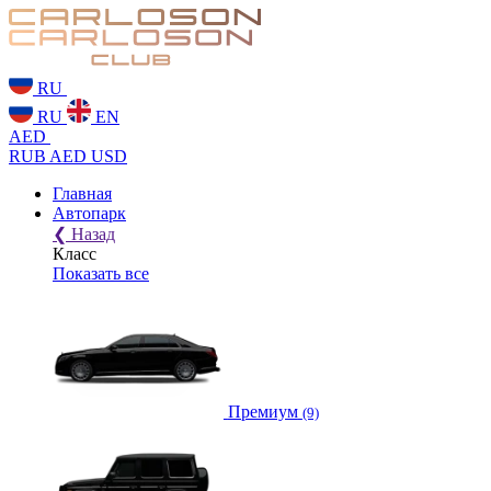
RU
RU
EN
AED
RUB
AED
USD
Главная
Автопарк
❮
Назад
Класс
Показать все
Премиум
(9)