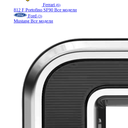
Ferrari
(6)
812
F
Portofino
SF90
Все модели
Ford
(3)
Mustang
Все модели