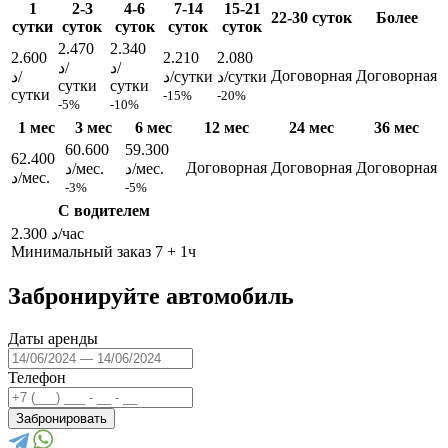
1
2-3
4-6
7-14
15-21
22-30 суток
Более
сутки
суток
суток
суток
суток
2.470
2.340
2.600
2.210
2.080
د/
د/
Договорная
Договорная
د/сутки
د/сутки
د/
сутки
сутки
сутки
-15%
-20%
-5%
-10%
1 мес
3 мес
6 мес
12 мес
24 мес
36 мес
60.600
59.300
62.400
Договорная
Договорная
Договорная
د/мес.
د/мес.
د/мес.
-3%
-5%
С водителем
2.300 د/час
Минимальный заказ 7 + 1ч
Забронируйте автомобиль
Даты аренды
Телефон
Забронировать