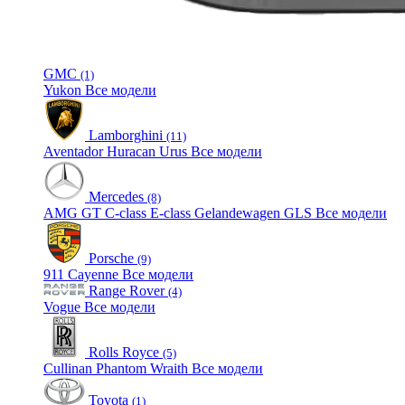
GMC
(1)
Yukon
Все модели
Lamborghini
(11)
Aventador
Huracan
Urus
Все модели
Mercedes
(8)
AMG GT
C-class
E-class
Gelandewagen
GLS
Все модели
Porsche
(9)
911
Cayenne
Все модели
Range Rover
(4)
Vogue
Все модели
Rolls Royce
(5)
Cullinan
Phantom
Wraith
Все модели
Toyota
(1)