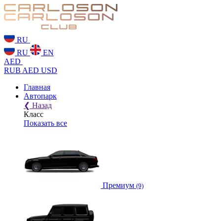
RU
RU
EN
AED
RUB
AED
USD
Главная
Автопарк
❮
Назад
Класс
Показать все
Премиум
(9)