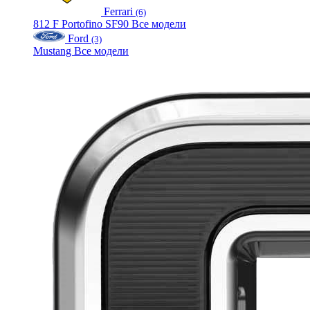
Ferrari
(6)
812
F
Portofino
SF90
Все модели
Ford
(3)
Mustang
Все модели