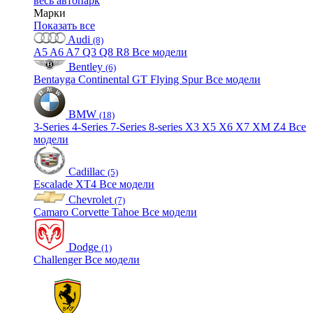
весь автопарк
Марки
Показать все
Audi
(8)
A5
A6
A7
Q3
Q8
R8
Все модели
Bentley
(6)
Bentayga
Continental GT
Flying Spur
Все модели
BMW
(18)
3-Series
4-Series
7-Series
8-series
X3
X5
X6
X7
XM
Z4
Все
модели
Cadillac
(5)
Escalade
XT4
Все модели
Chevrolet
(7)
Camaro
Corvette
Tahoe
Все модели
Dodge
(1)
Challenger
Все модели