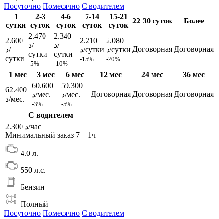
Посуточно
Помесячно
С водителем
1
2-3
4-6
7-14
15-21
22-30 суток
Более
сутки
суток
суток
суток
суток
2.470
2.340
2.600
2.210
2.080
د/
د/
Договорная
Договорная
د/сутки
د/сутки
د/
сутки
сутки
сутки
-15%
-20%
-5%
-10%
1 мес
3 мес
6 мес
12 мес
24 мес
36 мес
60.600
59.300
62.400
Договорная
Договорная
Договорная
د/мес.
د/мес.
د/мес.
-3%
-5%
С водителем
2.300 د/час
Минимальный заказ 7 + 1ч
4.0 л.
550 л.с.
Бензин
Полный
Посуточно
Помесячно
С водителем