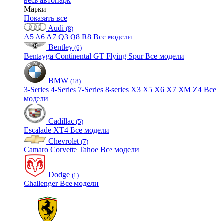
весь автопарк
Марки
Показать все
Audi
(8)
A5
A6
A7
Q3
Q8
R8
Все модели
Bentley
(6)
Bentayga
Continental GT
Flying Spur
Все модели
BMW
(18)
3-Series
4-Series
7-Series
8-series
X3
X5
X6
X7
XM
Z4
Все
модели
Cadillac
(5)
Escalade
XT4
Все модели
Chevrolet
(7)
Camaro
Corvette
Tahoe
Все модели
Dodge
(1)
Challenger
Все модели