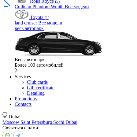
Rolls Royce
(5)
Cullinan
Phantom
Wraith
Все модели
Toyota
(1)
land cruiser
Все модели
весь автопарк
Весь автопарк
Более 100 автомобилей
Services
Club cards
Gift certificate
Detailing
Promotions
Contacts
Dubai
Moscow
Saint Petersburg
Sochi
Dubai
Связаться с нами: