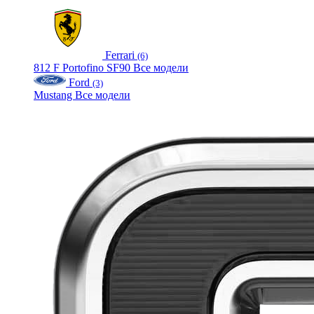
Ferrari
(6)
812
F
Portofino
SF90
Все модели
Ford
(3)
Mustang
Все модели