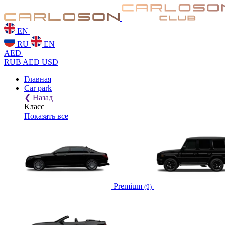
EN
RU
EN
AED
RUB
AED
USD
Главная
Car park
❮
Назад
Класс
Показать все
Premium
(9)