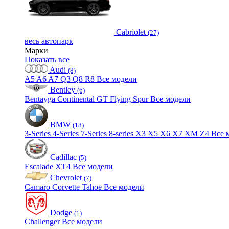
Cabriolet
(27)
весь автопарк
Марки
Показать все
Audi
(8)
A5
A6
A7
Q3
Q8
R8
Все модели
Bentley
(6)
Bentayga
Continental GT
Flying Spur
Все модели
BMW
(18)
3-Series
4-Series
7-Series
8-series
X3
X5
X6
X7
XM
Z4
Все 
Cadillac
(5)
Escalade
XT4
Все модели
Chevrolet
(7)
Camaro
Corvette
Tahoe
Все модели
Dodge
(1)
Challenger
Все модели