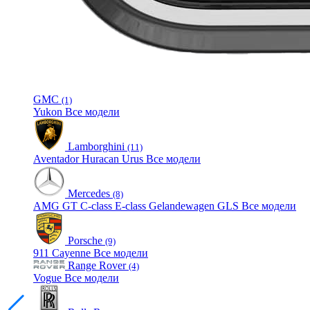
GMC
(1)
Yukon
Все модели
Lamborghini
(11)
Aventador
Huracan
Urus
Все модели
Mercedes
(8)
AMG GT
C-class
E-class
Gelandewagen
GLS
Все модели
Porsche
(9)
911
Cayenne
Все модели
Range Rover
(4)
Vogue
Все модели