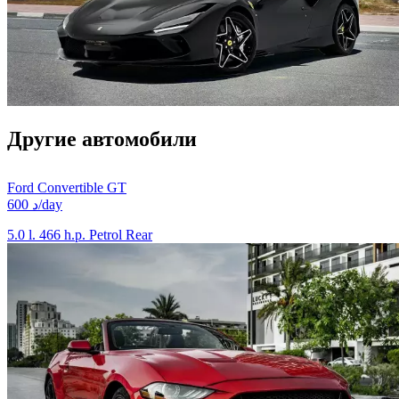
Другие автомобили
Ford Convertible GT
600 د/day
5.0 l.
466 h.p.
Petrol
Rear