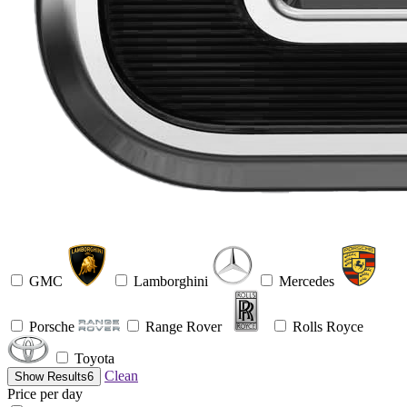
GMC
Lamborghini
Mercedes
Porsche
Range Rover
Rolls Royce
Toyota
Clean
Show Results
6
Price per day