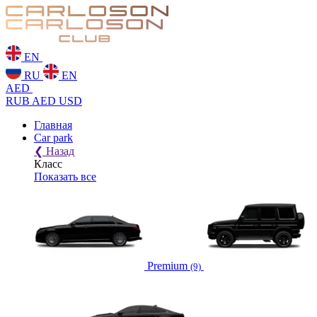
EN
RU
EN
AED
RUB
AED
USD
Главная
Car park
❮
Назад
Класс
Показать все
Premium
(9)