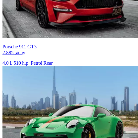
Porsche 911 GT3
2.885 د/day
4.0 l.
510 h.p.
Petrol
Rear