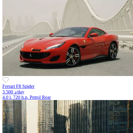
Ferrari F8 Spider
3.500 د/day
4.0 l.
720 h.p.
Petrol
Rear