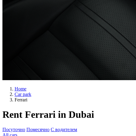
Home
Car park
Ferrari
Rent Ferrari in Dubai
Посуточно
Помесячно
С водителем
All
cars