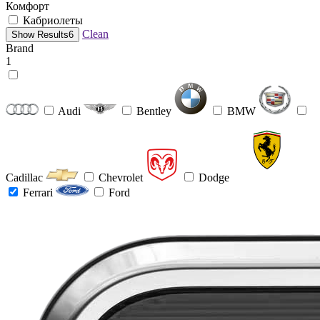
Комфорт
Кабриолеты
Clean
Show Results
6
Brand
1
Audi
Bentley
BMW
Cadillac
Chevrolet
Dodge
Ferrari
Ford