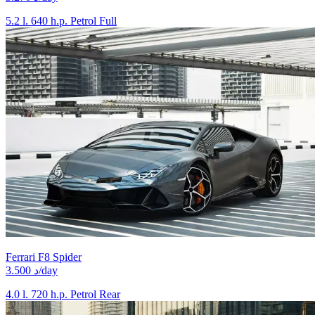
5.2 l.
640 h.p.
Petrol
Full
Ferrari F8 Spider
3.500 د/day
4.0 l.
720 h.p.
Petrol
Rear