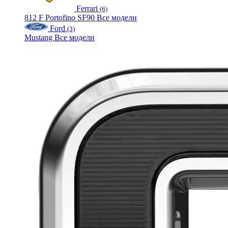
Ferrari
(6)
812
F
Portofino
SF90
Все модели
Ford
(3)
Mustang
Все модели