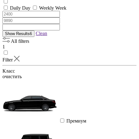
Daily
Day
Weekly
Week
Clean
Show Results
6
All filters
1
Filter
Класс
очистить
Премиум