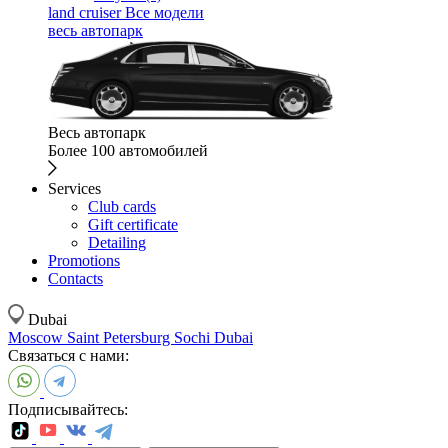
land cruiser
Все модели
весь автопарк
Весь автопарк
Более 100 автомобилей
Services
Club cards
Gift certificate
Detailing
Promotions
Contacts
Dubai
Moscow
Saint Petersburg
Sochi
Dubai
Связаться с нами:
Подписывайтесь: