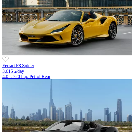
Ferrari F8 Spider
3.615 د/day
4.0 l.
720 h.p.
Petrol
Rear