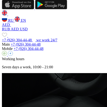
RU
EN
AED
RUB
AED
USD
+7 (926) 304-44-48
we work 24/7
Main
+7 (926) 304-44-48
Mobile
+7 (926) 304-44-48
Working hours
Seven days a week, 10:00 - 21:00