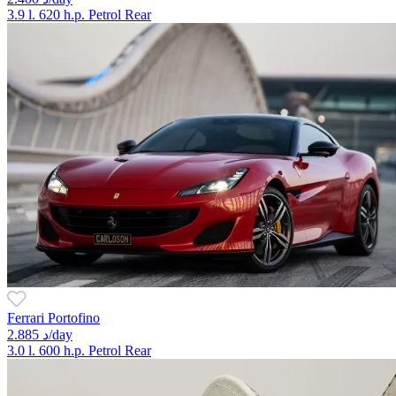
3.9 l.
620 h.p.
Petrol
Rear
Ferrari Portofino
2.885 د/day
3.0 l.
600 h.p.
Petrol
Rear