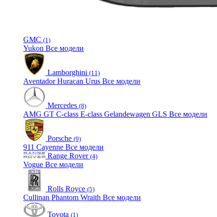
GMC
(1)
Yukon
Все модели
Lamborghini
(11)
Aventador
Huracan
Urus
Все модели
Mercedes
(8)
AMG GT
C-class
E-class
Gelandewagen
GLS
Все модели
Porsche
(9)
911
Cayenne
Все модели
Range Rover
(4)
Vogue
Все модели
Rolls Royce
(5)
Cullinan
Phantom
Wraith
Все модели
Toyota
(1)