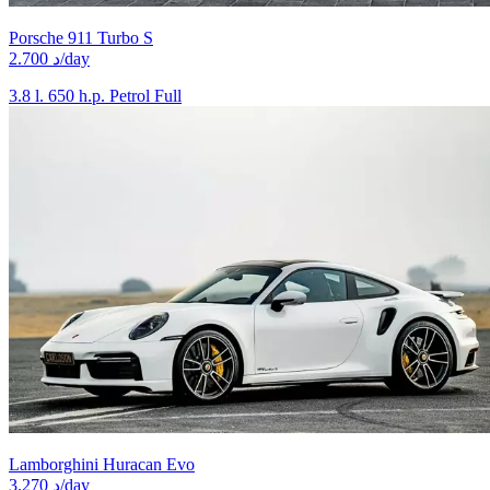
Porsche 911 Turbo S
2.700 د/day
3.8 l.
650 h.p.
Petrol
Full
Lamborghini Huracan Evo
3.270 د/day