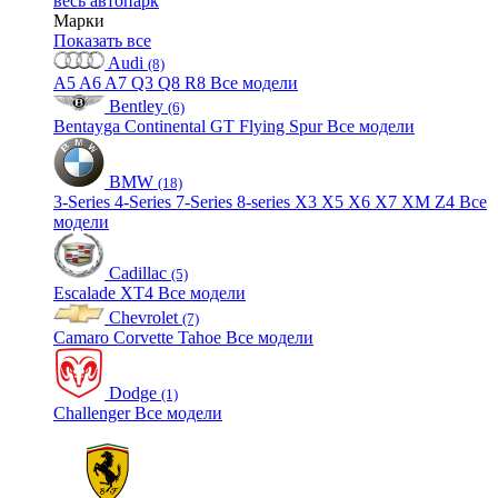
весь автопарк
Марки
Показать все
Audi
(8)
A5
A6
A7
Q3
Q8
R8
Все модели
Bentley
(6)
Bentayga
Continental GT
Flying Spur
Все модели
BMW
(18)
3-Series
4-Series
7-Series
8-series
X3
X5
X6
X7
XM
Z4
Все
модели
Cadillac
(5)
Escalade
XT4
Все модели
Chevrolet
(7)
Camaro
Corvette
Tahoe
Все модели
Dodge
(1)
Challenger
Все модели