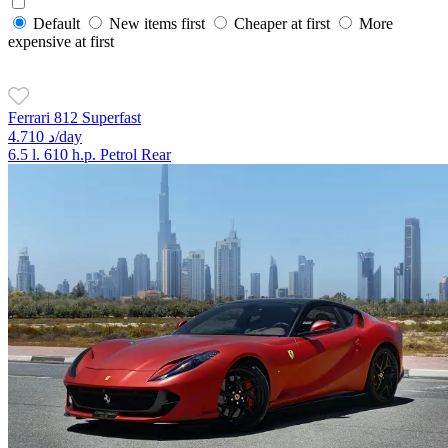
Default
New items first
Cheaper at first
More
expensive at first
Ferrari 812 Superfast
4.710 د/day
6.5 l.
610 h.p.
Petrol
Rear