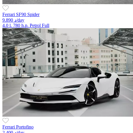
Ferrari SF90 Spider
9.890 د/day
4.0 l.
780 h.p.
Petrol
Full
Ferrari Portofino
2.400 د/day