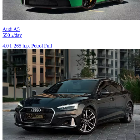
Audi A5
550 د/day
4.0 l.
265 h.p.
Petrol
Full